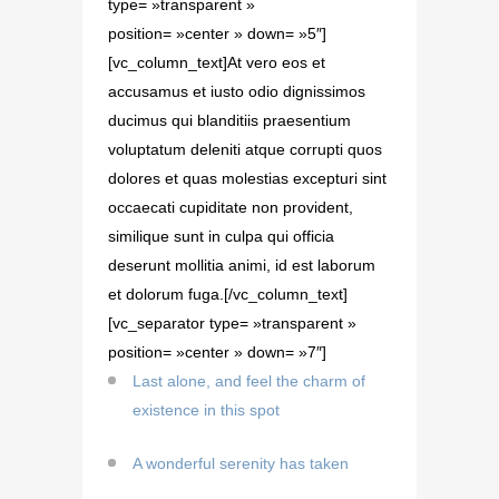
type= »transparent »
position= »center » down= »5″]
[vc_column_text]At vero eos et
accusamus et iusto odio dignissimos
ducimus qui blanditiis praesentium
voluptatum deleniti atque corrupti quos
dolores et quas molestias excepturi sint
occaecati cupiditate non provident,
similique sunt in culpa qui officia
deserunt mollitia animi, id est laborum
et dolorum fuga.[/vc_column_text]
[vc_separator type= »transparent »
position= »center » down= »7″]
Last alone, and feel the charm of
existence in this spot
A wonderful serenity has taken