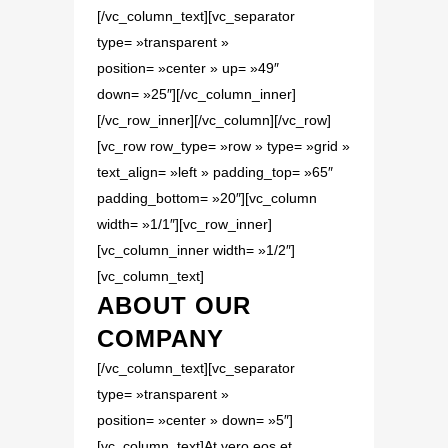
[/vc_column_text][vc_separator
type= »transparent »
position= »center » up= »49″
down= »25″][/vc_column_inner]
[/vc_row_inner][/vc_column][/vc_row]
[vc_row row_type= »row » type= »grid »
text_align= »left » padding_top= »65″
padding_bottom= »20″][vc_column
width= »1/1″][vc_row_inner]
[vc_column_inner width= »1/2″]
[vc_column_text]
ABOUT OUR
COMPANY
[/vc_column_text][vc_separator
type= »transparent »
position= »center » down= »5″]
[vc_column_text]At vero eos et