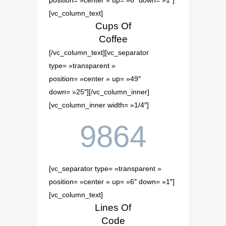
position= »center » up= »6″ down= »1″]
[vc_column_text]
Cups Of
Coffee
[/vc_column_text][vc_separator
type= »transparent »
position= »center » up= »49″
down= »25″][/vc_column_inner]
[vc_column_inner width= »1/4″]
9864
[vc_separator type= »transparent »
position= »center » up= »6″ down= »1″]
[vc_column_text]
Lines Of
Code