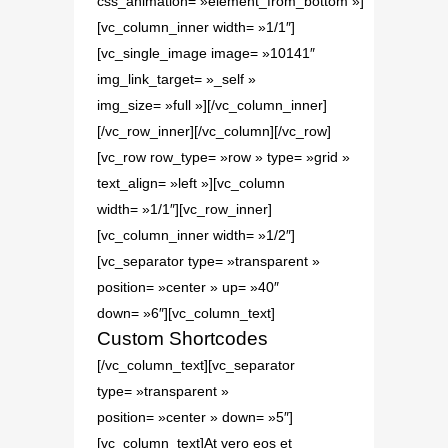
css_animation= »element_from_bottom »]
[vc_column_inner width= »1/1″]
[vc_single_image image= »10141″
img_link_target= »_self »
img_size= »full »][/vc_column_inner]
[/vc_row_inner][/vc_column][/vc_row]
[vc_row row_type= »row » type= »grid »
text_align= »left »][vc_column
width= »1/1″][vc_row_inner]
[vc_column_inner width= »1/2″]
[vc_separator type= »transparent »
position= »center » up= »40″
down= »6″][vc_column_text]
Custom Shortcodes
[/vc_column_text][vc_separator
type= »transparent »
position= »center » down= »5″]
[vc_column_text]At vero eos et