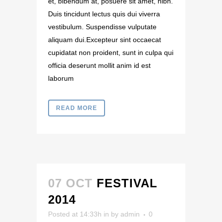
et, bibendum at, posuere sit amet, nibh.
Duis tincidunt lectus quis dui viverra
vestibulum. Suspendisse vulputate
aliquam dui.Excepteur sint occaecat
cupidatat non proident, sunt in culpa qui
officia deserunt mollit anim id est
laborum
READ MORE
07 OCT
FESTIVAL
2014
Posted at 14:33h
in
by
admin
0